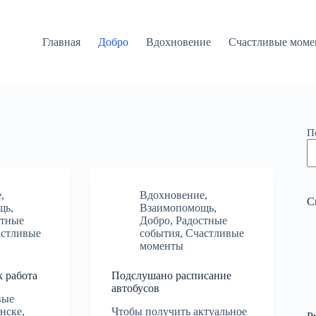
Главная
Добро
Вдохновение
Счастливые моме
П
е
,
Вдохновение
,
С
щь
,
Взаимопомощь
,
стные
Добро
,
Радостные
астливые
события
,
Счастливые
моменты
 работа
Подслушано расписание
автобусов
вые
нске,
Чтобы получить актуальное