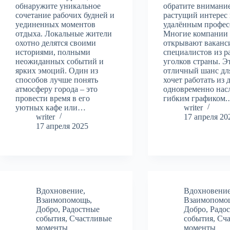
обнаружите уникальное
обратите внимани
сочетание рабочих будней и
растущий интерес 
уединенных моментов
удалённым профес
отдыха. Локальные жители
Многие компании
охотно делятся своими
открывают ваканс
историями, полными
специалистов из р
неожиданных событий и
уголков страны. Э
ярких эмоций. Один из
отличный шанс для
способов лучше понять
хочет работать из 
атмосферу города – это
одновременно нас
провести время в его
гибким графиком
уютных кафе или…
writer
writer
17 апреля 20
17 апреля 2025
Вдохновение
,
Вдохновени
Взаимопомощь
,
Взаимопомо
Добро
,
Радостные
Добро
,
Радо
события
,
Счастливые
события
,
Сч
моменты
моменты