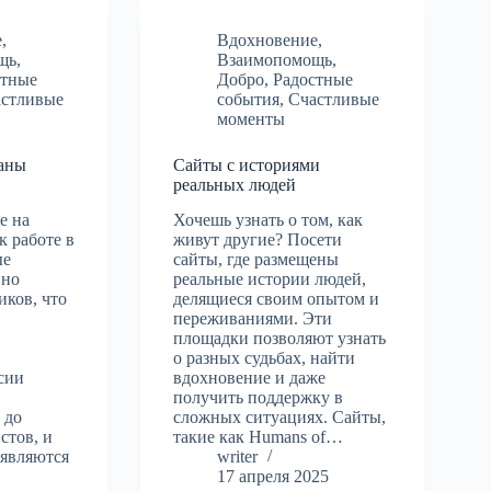
е
,
Вдохновение
,
щь
,
Взаимопомощь
,
стные
Добро
,
Радостные
астливые
события
,
Счастливые
моменты
аны
Сайты с историями
реальных людей
е на
Хочешь узнать о том, как
к работе в
живут другие? Посети
ые
сайты, где размещены
вно
реальные истории людей,
иков, что
делящиеся своим опытом и
переживаниями. Эти
площадки позволяют узнать
о разных судьбах, найти
сии
вдохновение и даже
получить поддержку в
 до
сложных ситуациях. Сайты,
стов, и
такие как Humans of…
являются
writer
.
17 апреля 2025