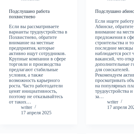
Подслушано работа
Подслушано абинс
похвистнево
Если ищете работу
Если вы рассматриваете
Абинске, обратите
варианты трудоустройства в
внимание на мест
Похвистнево, обратите
предложения в сфе
внимание на местные
строительства и т
предприятия, которые
последние месяцы
активно ищут сотрудников.
наблюдается рост 
Крупные компании в сфере
вакансий, что отк
торговли и производства
дополнительные г
предлагают стабильные
для соискателей.
условия, а также
Рекомендуем акти
возможность карьерного
просматривать об
роста. Часто работодатели
на популярных пл
ценят инициативность,
трудоустройства и
поэтому не отказывайтесь
за…
от таких…
writer
writer
17 апреля 20
17 апреля 2025