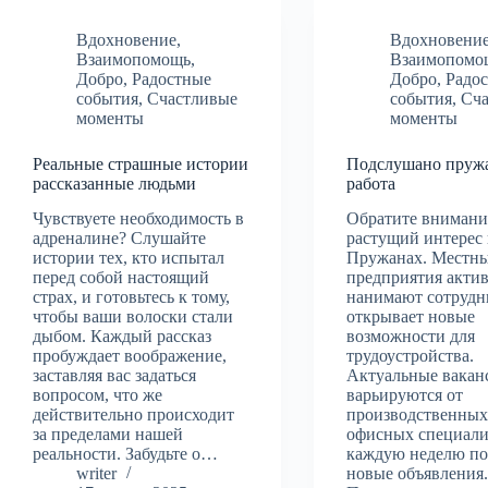
Вдохновение
,
Вдохновени
Взаимопомощь
,
Взаимопомо
Добро
,
Радостные
Добро
,
Радо
события
,
Счастливые
события
,
Сч
моменты
моменты
Реальные страшные истории
Подслушано пруж
рассказанные людьми
работа
Чувствуете необходимость в
Обратите внимани
адреналине? Слушайте
растущий интерес 
истории тех, кто испытал
Пружанах. Местн
перед собой настоящий
предприятия акти
страх, и готовьтесь к тому,
нанимают сотрудн
чтобы ваши волоски стали
открывает новые
дыбом. Каждый рассказ
возможности для
пробуждает воображение,
трудоустройства.
заставляя вас задаться
Актуальные вакан
вопросом, что же
варьируются от
действительно происходит
производственных
за пределами нашей
офисных специали
реальности. Забудьте о…
каждую неделю по
writer
новые объявления