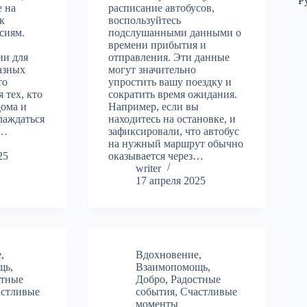
Р
е на
расписание автобусов,
к
воспользуйтесь
сиям.
подслушанными данными о
времени прибытия и
ии для
отправления. Эти данные
азных
могут значительно
то
упростить вашу поездку и
 тех, кто
сократить время ожидания.
дома и
Например, если вы
лаждаться
находитесь на остановке, и
.…
зафиксировали, что автобус
на нужный маршрут обычно
25
оказывается через…
writer
17 апреля 2025
е
,
Вдохновение
,
щь
,
Взаимопомощь
,
стные
Добро
,
Радостные
астливые
события
,
Счастливые
моменты