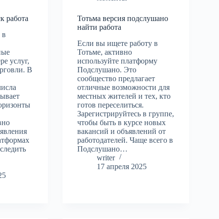
к работа
Тотьма версия подслушано
найти работа
 в
Если вы ищете работу в
ные
Тотьме, активно
ре услуг,
используйте платформу
орговли. В
Подслушано. Это
сообщество предлагает
числа
отличные возможности для
рывает
местных жителей и тех, кто
оризонты
готов переселиться.
Зарегистрируйтесь в группе,
вно
чтобы быть в курсе новых
ъявления
вакансий и объявлений от
атформах
работодателей. Чаще всего в
 следить
Подслушано…
writer
17 апреля 2025
25