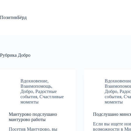
Перейти
к
сути
ПозитивБёрд
Рубрика
Добро
Вдохновение
,
Вдохновени
Взаимопомощь
,
Взаимопомо
Добро
,
Радостные
Добро
,
Радо
события
,
Счастливые
события
,
Сч
моменты
моменты
Мантурово подслушано
Подслушано минск
мантурово работы
Если вы ищете но
Посетив Мантурово, вы
возможности в Ми