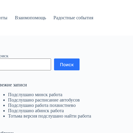
нты
Взаимопомощь
Радостные события
оиск
Поиск
вежие записи
Подслушано минск работа
Подслушано расписание автобусов
Подслушано работа похвистнево
Подслушано абинск работа
Тотьма версия подслушано найти работа