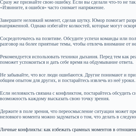
Сразу же признайте свою ошибку. Если вы сделали что-то не так
«Извините, я ошибся» часто снимает напряжение.
Завершите неловкий момент, сделав шутку. Юмор помогает разр
напряженной. Однако избегайте колкостей, которые могут оскор
Сосредоточьтесь на позитиве. Обсудите успехи команды или п
разговор на более приятные темы, чтобы отвлечь внимание от н
Рекомендуется использовать техники дыхания. Перед тем как реа
поможет успокоиться и дать себе время на обдумывание ответа.
Не забывайте, что все люди ошибаются. Другие понимают и при
общим опытом для других, и постарайтесь извлечь из неё уроки.
Если неловкость связана с конфликтом, постарайтесь обсудить с
возможность каждому высказать свою точку зрения.
Держите в поле зрения, что переосмысление ситуации может пре
неловкого момента можно задуматься о том, что делать в следу
Личные конфликты: как избежать срамных моментов в отношен