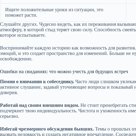
Ищите положительные уроки из ситуации, это
поможет расти.
Слушайте других. Чудесно видеть, как их переживания вызыва
атмосферу, в которой стыд теряет свою силу. Способность смеят
которое испытываете.
Воспринимайте каждую историю как возможность для развития.
эмоций, и это создает пространство для изменений. Больше не н
освобождению.
Ошибки на свиданиях: что можно учесть для будущих встреч
Помни о внимании к собеседнику.
Часто люди слишком увлекают
активное слушание, задавай уточняющие вопросы и показывай и
доверия.
Работай над своим внешним видом.
Не стоит пренебрегать сти
подчеркнет твою индивидуальность. Чистота и ухоженность име
серьезно.
Избегай чрезмерного обсуждения бывших.
Темы о прошлых от
вызвать неловкость и создать негативное впечатление. Сосредо