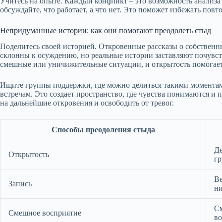
Учитесь на опыте. Каждый конфликт – это возможность анализа
обсуждайте, что работает, а что нет. Это поможет избежать пов
Непридуманные истории: как они помогают преодолеть стыд
Поделитесь своей историей. Откровенные рассказы о собственн
склонны к осуждению, но реальные истории заставляют почувст
смешные или уничижительные ситуации, и открытость помогает
Ищите группы поддержки, где можно делиться такими момента
встречам. Это создает пространство, где чувства понимаются 
на дальнейшие откровения и освободить от тревог.
Способы преодоления стыда
Де
Открытость
гр
Ве
Запись
ни
См
Смешное восприятие
во