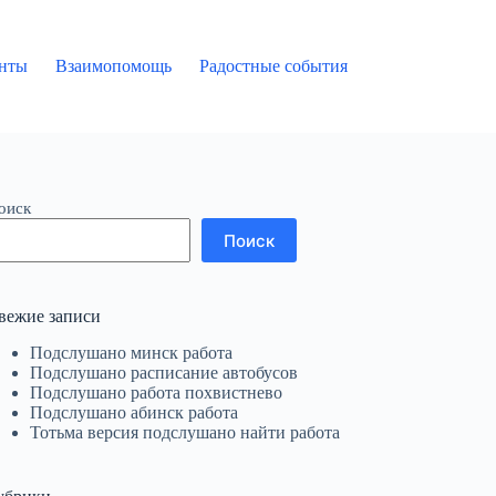
нты
Взаимопомощь
Радостные события
оиск
Поиск
вежие записи
Подслушано минск работа
Подслушано расписание автобусов
Подслушано работа похвистнево
Подслушано абинск работа
Тотьма версия подслушано найти работа