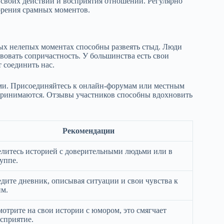
 своих действий и восприятия отношений. Регулярно
торения срамных моментов.
ых нелепых моментах способны развеять стыд. Люди
вовать сопричастность. У большинства есть свои
 соединить нас.
ми. Присоединяйтесь к онлайн-форумам или местным
и принимаются. Отзывы участников способны вдохновить
Рекомендации
литесь историей с доверительными людьми или в
уппе.
дите дневник, описывая ситуации и свои чувства к
м.
отрите на свои истории с юмором, это смягчает
сприятие.