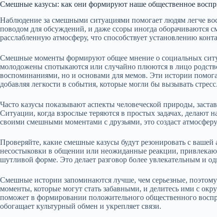
Смешные казусы: как они формируют наше общественное воспр
Наблюдение за смешными ситуациями помогает людям легче во
поводом для обсуждений, и даже ссоры иногда оборачиваются с
расслабленную атмосферу, что способствует установлению конт
Смешные моменты формируют общее мнение о социальных ситуац
молодожены спотыкаются или случайно плюются в лицо родстве
воспоминаниями, но и основами для мемов. Эти истории помог
добавляя легкости в события, которые могли бы вызывать стресс
Часто казусы показывают аспекты человеческой природы, застав
Ситуации, когда взрослые теряются в простых задачах, делают н
своими смешными моментами с друзьями, это создаст атмосферу
Проверяйте, какие смешные казусы будут резонировать с вашей 
несостыковки в общении или неожиданные реакции, привлекаю
шутливой форме. Это делает разговор более увлекательным и о
Смешные истории запоминаются лучше, чем серьезные, поэтому 
моменты, которые могут стать забавными, и делитесь ими с окр
поможет в формировании положительного общественного воспр
обогащает культурный обмен и укрепляет связи.