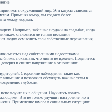
иятие
спринимать окружающий мир. Эти казусы становятся
мехом. Применяя юмор, мы создаем более
акта между людьми.
иях. Например, забавные неудачи на свадьбах, когда
нникам, становятся не только веселыми
ают людям осмыслить свои собственные переживания,
.
ляя смеяться над собственными недостатками.
ас ближе, показывая, что никто не идеален. Поделитесь
 доверия и снизит напряжение в отношениях.
аудиторией. Сторонние наблюдения, такие как
т внимание и позволяют обсуждать важные темы в
дновременно глубоким.
используйте их в общении. Научитесь ловить
ужающими. Это не только улучшит настроение, но и
иятия. Применение юмора в социальных ситуациях