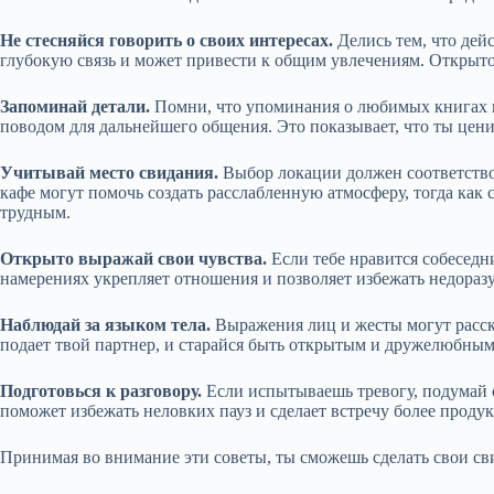
Не стесняйся говорить о своих интересах.
Делись тем, что дейс
глубокую связь и может привести к общим увлечениям. Открыто
Запоминай детали.
Помни, что упоминания о любимых книгах и
поводом для дальнейшего общения. Это показывает, что ты цен
Учитывай место свидания.
Выбор локации должен соответство
кафе могут помочь создать расслабленную атмосферу, тогда ка
трудным.
Открыто выражай свои чувства.
Если тебе нравится собеседни
намерениях укрепляет отношения и позволяет избежать недораз
Наблюдай за языком тела.
Выражения лиц и жесты могут расск
подает твой партнер, и старайся быть открытым и дружелюбным
Подготовься к разговору.
Если испытываешь тревогу, подумай о
поможет избежать неловких пауз и сделает встречу более проду
Принимая во внимание эти советы, ты сможешь сделать свои с