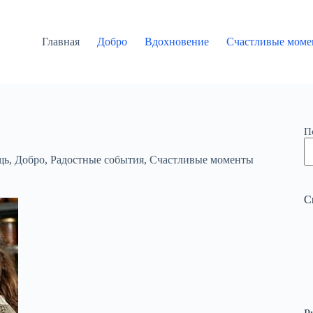
Главная
Добро
Вдохновение
Счастливые моме
П
щь
,
Добро
,
Радостные события
,
Счастливые моменты
С